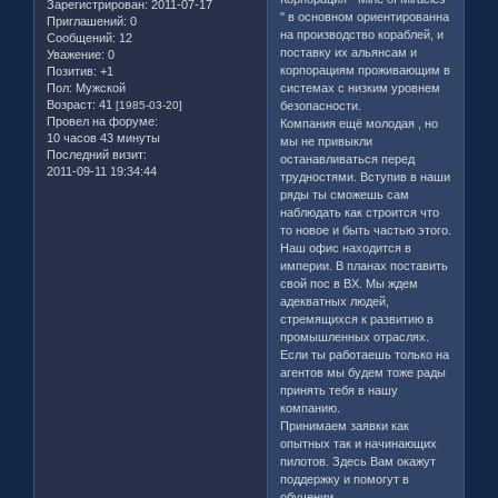
Зарегистрирован
: 2011-07-17
" в основном ориентированна
Приглашений:
0
на производство кораблей, и
Сообщений:
12
поставку их альянсам и
Уважение:
0
корпорациям проживающим в
Позитив:
+1
системах с низким уровнем
Пол:
Мужской
Возраст:
41
безопасности.
[1985-03-20]
Провел на форуме:
Компания ещё молодая , но
10 часов 43 минуты
мы не привыкли
Последний визит:
останавливаться перед
2011-09-11 19:34:44
трудностями. Вступив в наши
ряды ты сможешь сам
наблюдать как строится что
то новое и быть частью этого.
Наш офис находится в
империи. В планах поставить
свой пос в ВХ. Мы ждем
адекватных людей,
стремящихся к развитию в
промышленных отраслях.
Если ты работаешь только на
агентов мы будем тоже рады
принять тебя в нашу
компанию.
Принимаем заявки как
опытных так и начинающих
пилотов. Здесь Вам окажут
поддержку и помогут в
обучении.