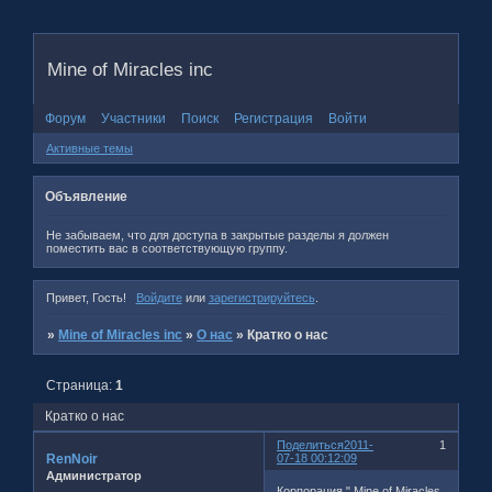
Mine of Miracles inc
Форум
Участники
Поиск
Регистрация
Войти
Активные темы
Объявление
Не забываем, что для доступа в закрытые разделы я должен
поместить вас в соответствующую группу.
Привет, Гость!
Войдите
или
зарегистрируйтесь
.
»
Mine of Miracles inc
»
О нас
»
Кратко о нас
Страница:
1
Кратко о нас
Поделиться
2011-
1
RenNoir
07-18 00:12:09
Администратор
Корпорация " Mine of Мiracles